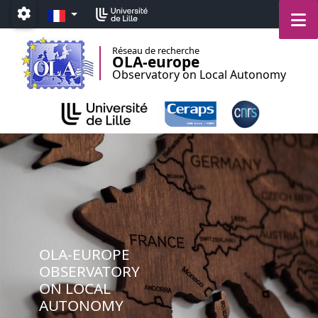
Aller au menu
Aller au contenu
Aller au pied de page
FR
M
Paramétrage
Réseau de recherche
OLA-europe
Observatory on Local Autonomy
OLA-EUROPE
OBSERVATORY
ON LOCAL
AUTONOMY