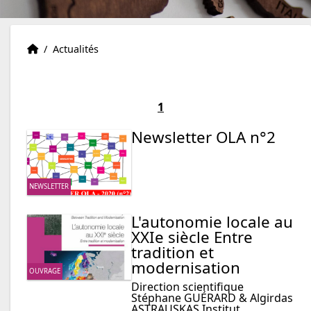
Accueil
Accueil
/
Actualités
1
Newsletter OLA n°2
NEWSLETTER
L'autonomie locale au
XXIe siècle Entre
tradition et
modernisation
OUVRAGE
Direction scientifique
Stéphane GUÉRARD & Algirdas
ASTRAUSKAS Institut